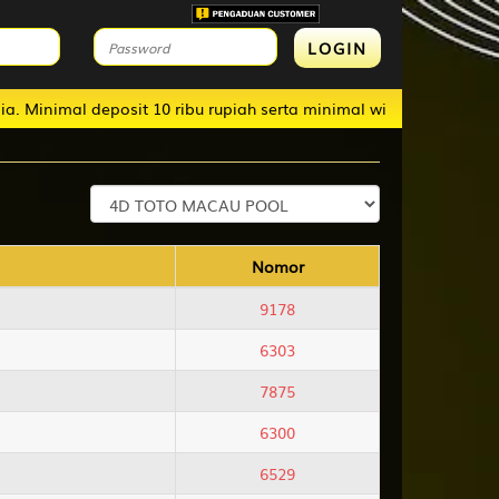
LOGIN
imal deposit 10 ribu rupiah serta minimal withdraw 25 ribu rupi
Nomor
9178
6303
7875
6300
6529