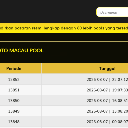
n pasaran resmi lengkap dengan 80 lebih pools yang tersedia. Min
OTO MACAU POOL
Periode
Tanggal
13852
2026-08-07 | 22:07:12
13851
2026-08-07 | 19:07:33
13850
2026-08-07 | 16:08:51
13849
2026-08-07 | 13:08:20
13848
2026-08-07 | 00:08:07